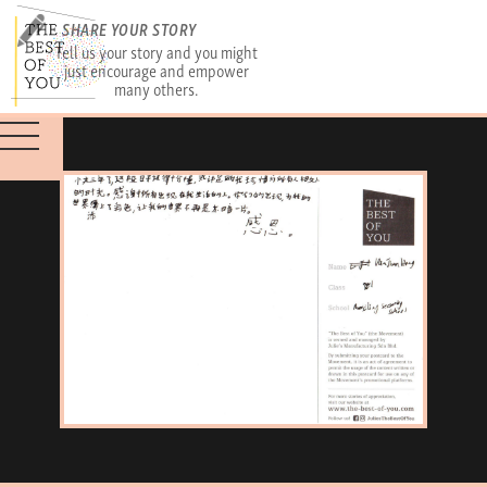
SHARE YOUR STORY
Tell us your story and you might
just encourage and empower
many others.