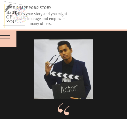
SHARE YOUR STORY
Tell us your story and you might
just encourage and empower
many others.