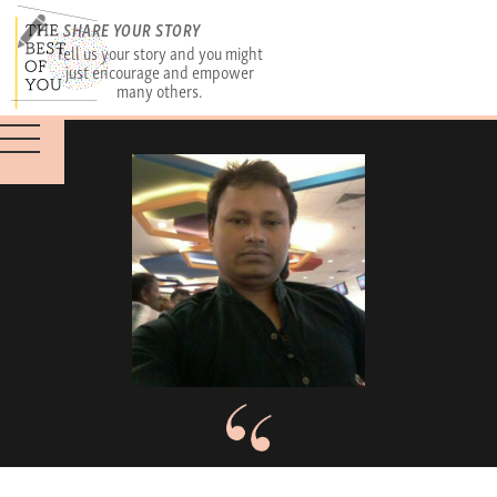
SHARE YOUR STORY
Tell us your story and you might
just encourage and empower
many others.