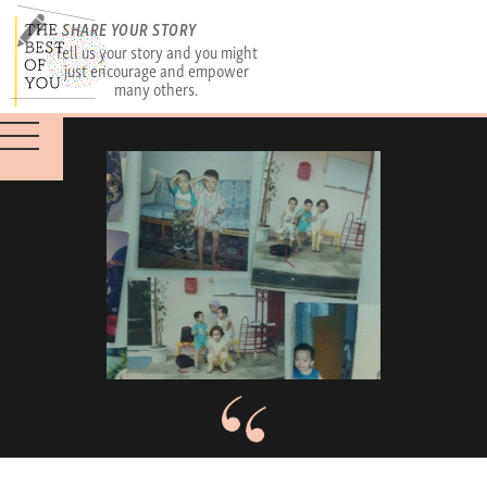
SHARE YOUR STORY
Tell us your story and you might
just encourage and empower
many others.