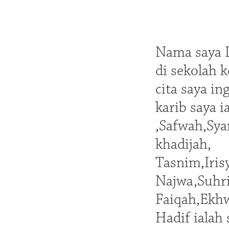
Nama saya D
di sekolah 
cita saya i
karib saya 
,Safwah,Sya
khadijah,
Tasnim,Iris
Najwa,Suhr
Faiqah,Ekh
Hadif ialah