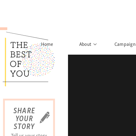
Home
About
Campaign
The Movement
Rights to
Founder's Words
What h
Learn More
Sist
B
SHARE
YOUR
STORY
Tell us your story