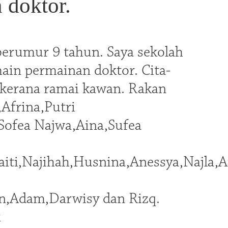
 doktor.
 berumur 9 tahun. Saya sekolah
main permainan doktor. Cita-
h kerana ramai kawan. Rakan
Afrina,Putri
,Sofea Najwa,Aina,Sufea
aiti,Najihah,Husnina,Anessya,Najla,A
n,Adam,Darwisy dan Rizq.
k