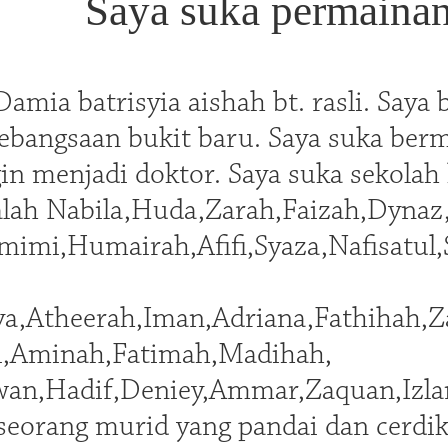
Saya suka permainan
amia batrisyia aishah bt. rasli. Saya
kebangsaan bukit baru. Saya suka ber
ngin menjadi doktor. Saya suka sekola
ialah Nabila,Huda,Zarah,Faizah,Dynaz,
mimi,Humairah,Afifi,Syaza,Nafisatul
ya,Atheerah,Iman,Adriana,Fathihah,Z
i,Aminah,Fatimah,Madihah,
wan,Hadif,Deniey,Ammar,Zaquan,Izla
 seorang murid yang pandai dan cerdi