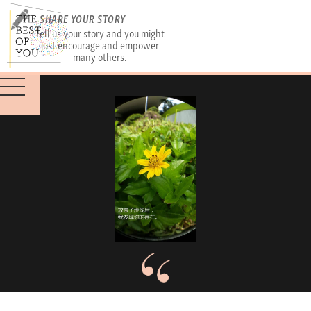
SHARE YOUR STORY
Tell us your story and you might
just encourage and empower
many others.