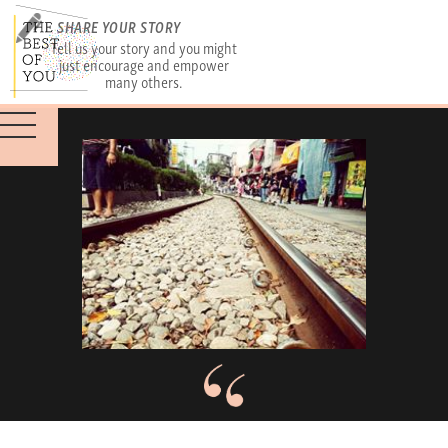
SHARE YOUR STORY
Tell us your story and you might
just encourage and empower
many others.