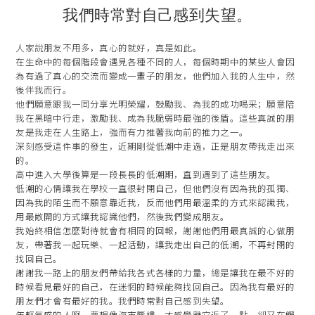
我們時常對自己感到失望。
人家說朋友不用多，真心的就好，真是如此。
在生命中的每個階段會遇見各種不同的人，每個時期中的某些人會因
為有過了真心的交流而變成一輩子的朋友，他們加入我的人生中，然
後伴我而行。
他們願意跟我一同分享光明榮耀，鼓勵我、為我的成功喝采；願意陪
我在黑暗中行走，激勵我、成為我脆弱時最強的後盾。這些真誠的朋
友是我走在人生路上，強而有力推著我向前的推力之一。
深刻感受這件事的發生，近期剛從低潮中走過，正是朋友帶我走出來
的。
高中進入大學後算是一段長長的低潮期，直到遇到了這些朋友。
低潮的心情讓我在學校一直很封閉自己，但他們沒有因為我的孤獨、
因為我的陌生而不願意靠近我，反而他們用最溫柔的方式來認識我，
用最敞開的方式讓我認識他們，然後我們變成朋友。
我始終相信怎麼對待就會有相同的回報，謝謝他們用最真誠的心做朋
友，帶著我一起玩樂、一起活動，讓我走出自己的低潮，不再封閉的
找回自己。
謝謝我一路上的朋友們帶給我各式各樣的力量，總是讓我在最不好的
時候看見最好的自己，在迷惘的時候能夠找回自己。因為我有最好的
朋友們才會有最好的我。我們時常對自己感到失望。
年輕氣盛的人啊，夢想像海市蜃樓，才感覺離它近了一點，卻又在觸