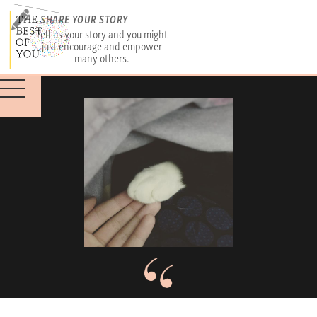
SHARE YOUR STORY
Tell us your story and you might
just encourage and empower
many others.