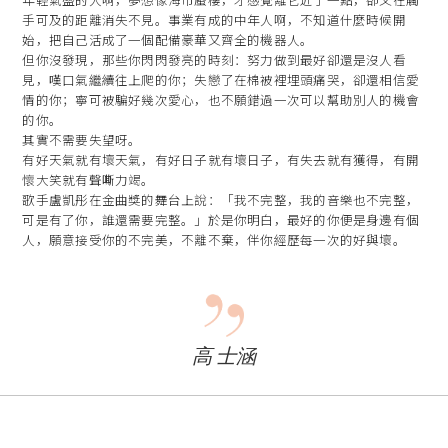
手可及的距離消失不見。事業有成的中年人啊，不知道什麼時候開
始，把自己活成了一個配備豪華又齊全的機器人。
但你沒發現，那些你閃閃發亮的時刻：努力做到最好卻還是沒人看
見，嘆口氣繼續往上爬的你；失戀了在棉被裡埋頭痛哭，卻還相信愛
情的你；寧可被騙好幾次愛心，也不願錯過一次可以幫助別人的機會
的你。
其實不需要失望呀。
有好天氣就有壞天氣，有好日子就有壞日子，有失去就有獲得，有開
懷大笑就有聲嘶力竭。
歌手盧凱彤在金曲獎的舞台上說：「我不完整，我的音樂也不完整，
可是有了你，誰還需要完整。」於是你明白，最好的你便是身邊有個
人，願意接受你的不完美，不離不棄，伴你經歷每一次的好與壞。
高 士涵