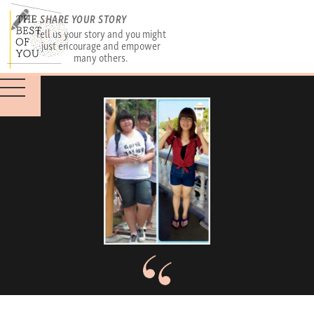
SHARE YOUR STORY
Tell us your story and you might
just encourage and empower
many others.