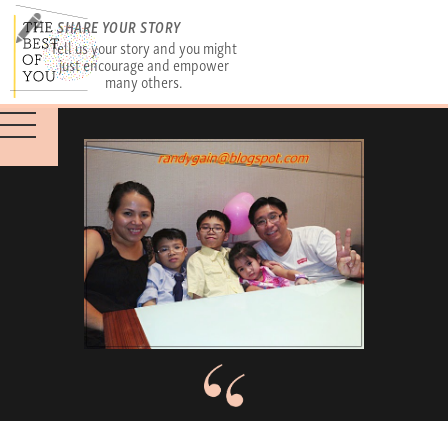
SHARE YOUR STORY
Tell us your story and you might
just encourage and empower
many others.