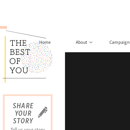
Home
About
Campaign
The Movement
Rights to
Founder's Words
What h
Learn More
Sist
B
SHARE
YOUR
STORY
Tell us your story