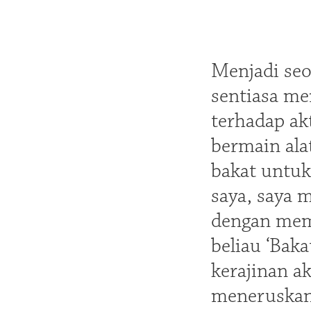
Menjadi seor
sentiasa men
terhadap ak
bermain ala
bakat untuk
saya, saya 
dengan memb
beliau ‘Baka
kerajinan a
meneruskan 