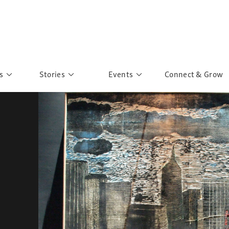
s
Stories
Events
Connect & Grow
 Education
Personalities
Past Events
ave you discovered?
Story Gallery
Past Exhibitions
ers of Sarah
Postcard Gallery
School Outreach
anglar Kantha
Pillars of Support
Portraits of Colours
Urban Poverty