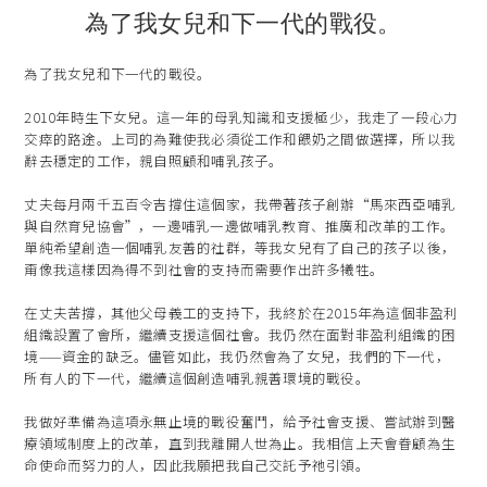
為了我女兒和下一代的戰役。
為了我女兒和下一代的戰役。
2010年時生下女兒。這一年的母乳知識和支援極少，我走了一段心力
交瘁的路途。上司的為難使我必須從工作和餵奶之間做選擇，所以我
辭去穩定的工作，親自照顧和哺乳孩子。
丈夫每月兩千五百令吉撐住這個家，我帶著孩子創辦“馬來西亞哺乳
與自然育兒協會”，一邊哺乳一邊做哺乳教育、推廣和改革的工作。
單純希望創造一個哺乳友善的社群，等我女兒有了自己的孩子以後，
甭像我這樣因為得不到社會的支持而需要作出許多犧牲。
在丈夫苦撐，其他父母義工的支持下，我終於在2015年為這個非盈利
組織設置了會所，繼續支援這個社會。我仍然在面對非盈利組織的困
境——資金的缺乏。儘管如此，我仍然會為了女兒，我們的下一代，
所有人的下一代，繼續這個創造哺乳親善環境的戰役。
我做好準備為這項永無止境的戰役奮鬥，給予社會支援、嘗試辦到醫
療領域制度上的改革，直到我離開人世為止。我相信上天會眷顧為生
命使命而努力的人，因此我願把我自己交託予祂引領。