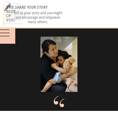
SHARE YOUR STORY
Tell us your story and you might
just encourage and empower
many others.