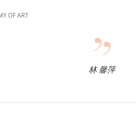
MY OF ART
林 馨萍