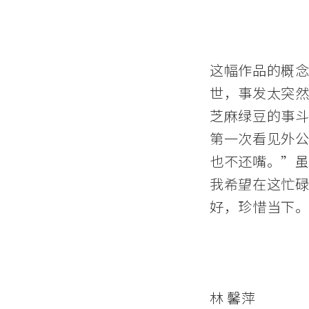
这幅作品的概念
世，事发太突然
芝麻绿豆的事
第一次看见外
也不还嘴。”
我希望在这忙
好，珍惜当下
林 馨萍