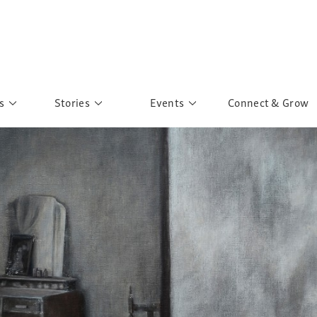
s
Stories
Events
Connect & Grow
 Education
Personalities
Past Events
ave you discovered?
Story Gallery
Past Exhibitions
ers of Sarah
Postcard Gallery
School Outreach
anglar Kantha
Pillars of Support
Portraits of Colours
Urban Poverty