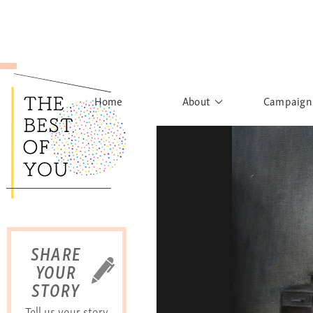
Home
About
Campaign
The Movement
Rights to
Founder's Words
What h
Learn More
Sist
B
SHARE
YOUR
STORY
Tell us your story