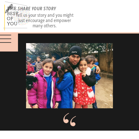
SHARE YOUR STORY
Tell us your story and you might
just encourage and empower
many others.