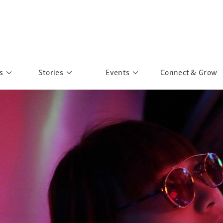
s
Stories
Events
Connect & Grow
 Education
Personalities
Past Events
ave you discovered?
Story Gallery
Past Exhibitions
ers of Sarah
Postcard Gallery
School Outreach
anglar Kantha
Pillars of Support
Portraits of Colours
Urban Poverty