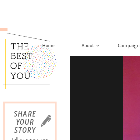
Home
About
Campaign
The Movement
Rights to
Founder's Words
What h
Learn More
Sist
B
SHARE
YOUR
STORY
Tell us your story