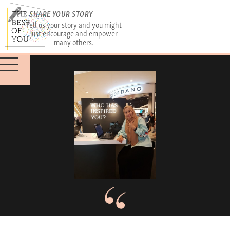
SHARE YOUR STORY
Tell us your story and you might
just encourage and empower
many others.