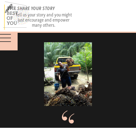
SHARE YOUR STORY
Tell us your story and you might
just encourage and empower
many others.