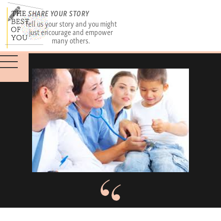
SHARE YOUR STORY
Tell us your story and you might
just encourage and empower
many others.