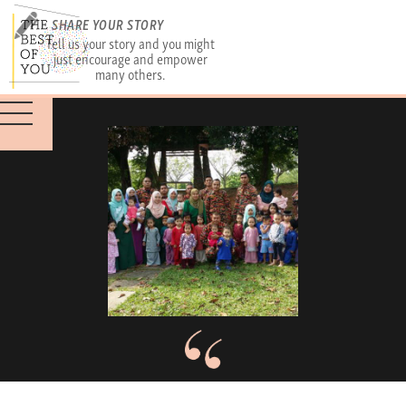
SHARE YOUR STORY
Tell us your story and you might
just encourage and empower
many others.