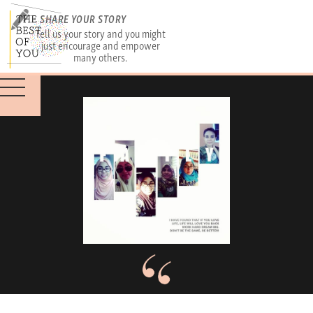
SHARE YOUR STORY
Tell us your story and you might
just encourage and empower
many others.