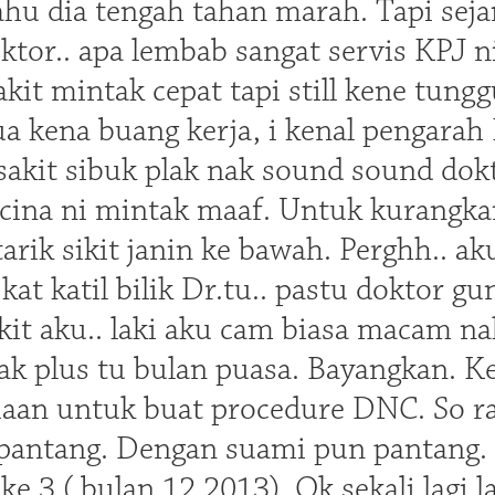
ahu dia tengah tahan marah. Tapi sej
oktor.. apa lembab sangat servis KPJ n
kit mintak cepat tapi still kene tungg
a kena buang kerja, i kenal pengarah K
 sakit sibuk plak nak sound sound dok
ina ni mintak maaf. Untuk kurangkan 
arik sikit janin ke bawah. Perghh.. ak
kat katil bilik Dr.tu.. pastu doktor gun
ikit aku.. laki aku cam biasa macam n
ak plus tu bulan puasa. Bayangkan. 
diaan untuk buat procedure DNC. So r
 pantang. Dengan suami pun pantang.
 3 ( bulan 12 2013). Ok sekali lagi l