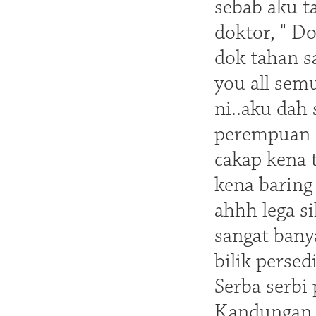
sebab aku t
doktor, " D
dok tahan sa
you all semu
ni..aku dah
perempuan c
cakap kena t
kena baring 
ahhh lega s
sangat bany
bilik perse
Serba serbi
Kandungan ke