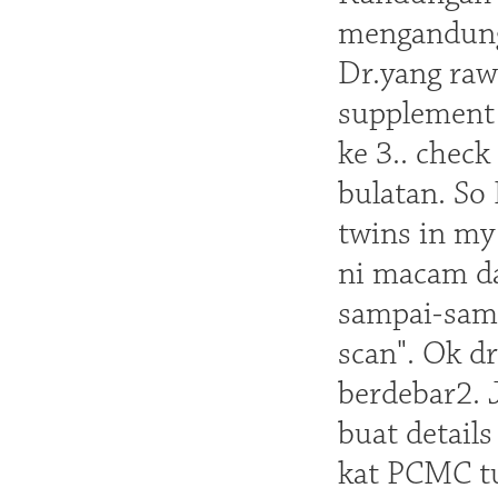
mengandung 
Dr.yang raw
supplement 
ke 3.. check
bulatan. So 
twins in my 
ni macam da
sampai-samp
scan". Ok d
berdebar2. J
buat detail
kat PCMC tu