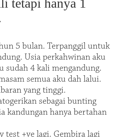
i tetapi hanya 1
.
ahun 5 bulan. Terpanggil untuk
ndung. Usia perkahwinan aku
ku sudah 4 kali mengandung.
, masam semua aku dah lalui.
baran yang tinggi.
atogerikan sebagai bunting
sia kandungan hanya bertahan
test +ve lagi. Gembira lagi