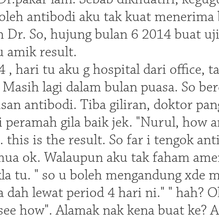
oleh antibodi aku tak kuat menerima
 Dr. So, hujung bulan 6 2014 buat u
u amik result.
 , hari tu aku g hospital dari office,
 Masih lagi dalam bulan puasa. So be
an antibodi. Tiba giliran, doktor pan
i peramah gila baik jek. "Nurul, how a
. this is the result. So far i tengok 
ua ok. Walaupun aku tak faham amen
kla tu. " so u boleh mengandung xde m
a dah lewat period 4 hari ni." " hah? O
see how". Alamak nak kena buat ke? A