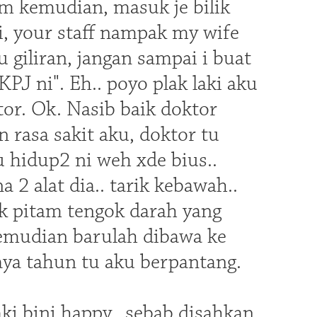
am kemudian, masuk je bilik
i, your staff nampak my wife
u giliran, jangan sampai i buat
PJ ni". Eh.. poyo plak laki aku
tor. Ok. Nasib baik doktor
rasa sakit aku, doktor tu
u hidup2 ni weh xde bius..
a 2 alat dia.. tarik kebawah..
ak pitam tengok darah yang
Kemudian barulah dibawa ke
aya tahun tu aku berpantang.
aki bini happy.. sebab disahkan