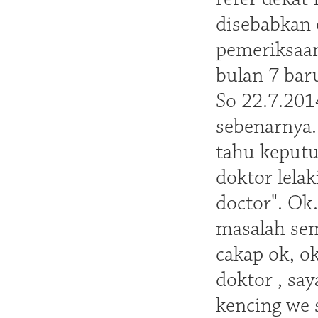
disebabkan 
pemeriksaan
bulan 7 bar
So 22.7.2014
sebenarnya.
tahu keputus
doktor lelak
doctor". Ok.
masalah sem
cakap ok, o
doktor , say
kencing we 