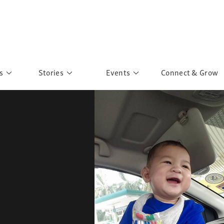
s
Stories
Events
Connect & Grow
 Education
Personalities
Past Events
ave you discovered?
Story Gallery
Past Exhibitions
ers of Sarah
Postcard Gallery
School Outreach
anglar Kantha
Pillars of Support
Portraits of Colours
Urban Poverty