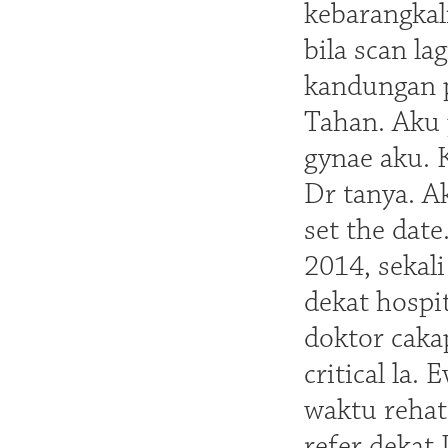
kebarangkal
bila scan lag
kandungan p
Tahan. Aku 
gynae aku. K
Dr tanya. A
set the dat
2014, sekal
dekat hospi
doktor cakap
critical la.
waktu rehat 
refer dekat 