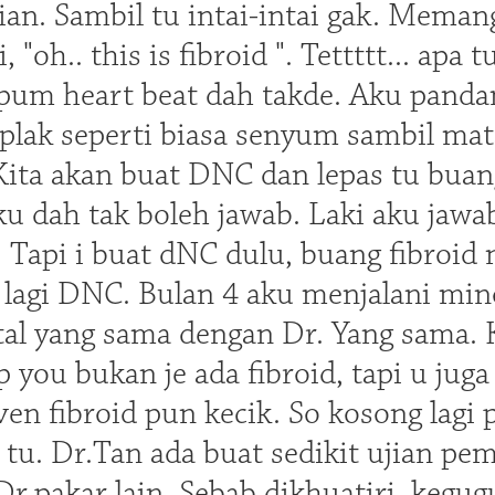
ian. Sambil tu intai-intai gak. Mema
i, "oh.. this is fibroid ". Tettttt... a
um heart beat dah takde. Aku pandan
plak seperti biasa senyum sambil mat
ita akan buat DNC dan lepas tu buang 
ku dah tak boleh jawab. Laki aku jawa
e. Tapi i buat dNC dulu, buang fibroid
i lagi DNC. Bulan 4 aku menjalani min
tal yang sama dengan Dr. Yang sama. 
 you bukan je ada fibroid, tapi u juga
 Even fibroid pun kecik. So kosong lagi
tu. Dr.Tan ada buat sedikit ujian pem
Dr.pakar lain. Sebab dikhuatiri, kegu