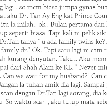
lagi.. so mcm biasa jumpa gynae bua
at aku Dr. Tan Ay Eng kat Prince Cou
itu la inilah.. ok . Bulan pertama da
 up seperti biasa. Tapi kali ni pelik s
Dr.Tan tanya " u ada family twins ke? 
family dr." Ok. Tapi satu lagi ni cam t
h kurang denyutan. Takut. Aku meman
ai dari Shah Alam ke KL. " Never mind
r. Can we wait for my husband?" Can c
angan la tuhan amik dia lagi. Sampai j
s scan dengan Dr.Tan lagi sorang, dia
. So waktu scan , aku tutup mata seb