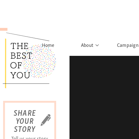
Home
About
Campaign
The Movement
Rights to
Founder's Words
What h
Learn More
Sist
B
SHARE
YOUR
STORY
Tell us your story