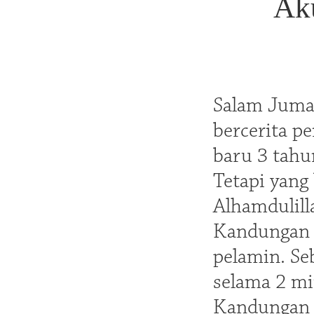
Aku
Salam Jumaa
bercerita p
baru 3 tahu
Tetapi yang
Alhamdulill
Kandungan p
pelamin. Se
selama 2 mi
Kandungan k