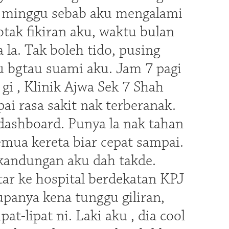
6 minggu sebab aku mengalami
tak fikiran aku, waktu bulan
la. Tak boleh tido, pusing
ru bgtau suami aku. Jam 7 pagi
 gi , Klinik Ajwa Sek 7 Shah
ai rasa sakit nak terberanak.
 dashboard. Punya la nak tahan
semua kereta biar cepat sampai.
 kandungan aku dah takde.
tar ke hospital berdekatan KPJ
upanya kena tunggu giliran,
at-lipat ni. Laki aku , dia cool