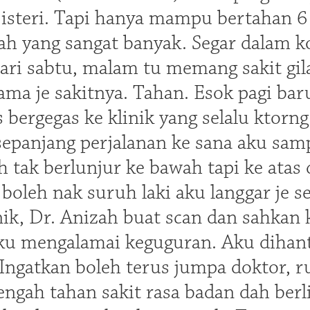
isteri. Tapi hanya mampu bertahan 
h yang sangat banyak. Segar dalam ko
ri sabtu, malam tu memang sakit gila 
sama je sakitnya. Tahan. Esok pagi ba
 bergegas ke klinik yang selalu ktorng
sepanjang perjalanan ke sana aku samp
h tak berlunjur ke bawah tapi ke atas
 boleh nak suruh laki aku langgar je 
inik, Dr. Anizah buat scan dan sahkan
 aku mengalamai keguguran. Aku dihan
Ingatkan boleh terus jumpa doktor, r
engah tahan sakit rasa badan dah berlip