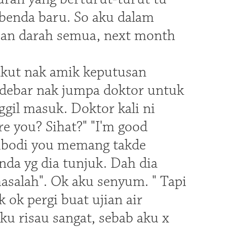
 benda baru. So aku dalam
jian darah semua, next month
 takut nak amik keputusan
rdebar nak jumpa doktor untuk
ggil masuk. Doktor kali ni
re you? Sihat?" "I'm good
antibodi you memang takde
da yg dia tunjuk. Dah dia
asalah". Ok aku senyum. " Tapi
k ok pergi buat ujian air
ku risau sangat, sebab aku x