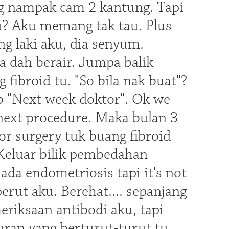
ng nampak cam 2 kantung. Tapi
pa tu? Aku memang tak tau. Plus
g laki aku, dia senyum.
a dah berair. Jumpa balik
fibroid tu. "So bila nak buat"?
b "Next week doktor". Ok we
 next procedure. Maka bulan 3
or surgery tuk buang fibroid
Keluar bilik pembedahan
 ada endometriosis tapi it's not
 perut aku. Berehat.... sepanjang
eriksaan antibodi aku, tapi
guran yang berturut-turut tu