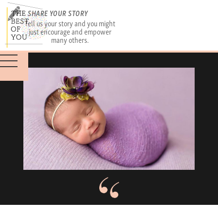
SHARE YOUR STORY
Tell us your story and you might
just encourage and empower
many others.