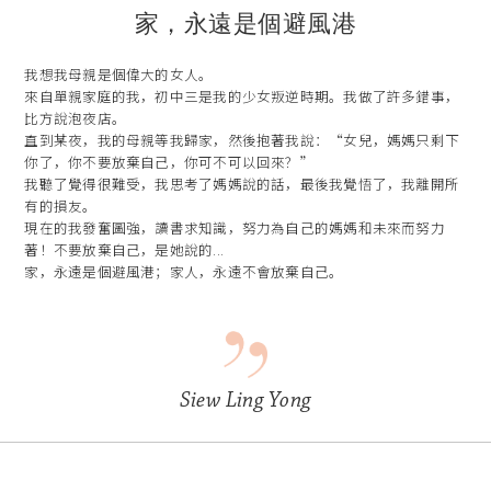
家，永遠是個避風港
我想我母親是個偉大的女人。
來自單親家庭的我，初中三是我的少女叛逆時期。我做了許多錯事，
比方說泡夜店。
直到某夜，我的母親等我歸家，然後抱著我說：“女兒，媽媽只剩下
你了，你不要放棄自己，你可不可以回來？”
我聽了覺得很難受，我思考了媽媽說的話，最後我覺悟了，我離開所
有的損友。
現在的我發奮圖強，讀書求知識，努力為自己的媽媽和未來而努力
著！不要放棄自己，是她說的...
家，永遠是個避風港；家人，永遠不會放棄自己。
Siew Ling Yong