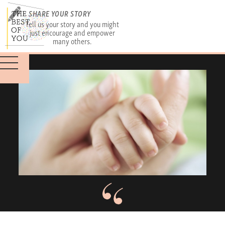
SHARE YOUR STORY
Tell us your story and you might
just encourage and empower
many others.