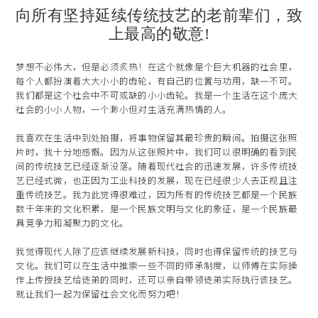
向所有坚持延续传统技艺的老前辈们，致
上最高的敬意!
梦想不必伟大，但是必须炙热！在这个就像是个巨大机器的社会里，
每个人都扮演着大大小小的齿轮，有自己的位置与功用，缺一不可。
我们都是这个社会中不可或缺的小小齿轮。我是一个生活在这个庞大
社会的小小人物，一个渺小但对生活充满热情的人。
我喜欢在生活中到处拍摄，将事物保留其最珍贵的瞬间。拍摄这张照
片时，我十分地感慨。因为从这张照片中，我们可以很明确的看到民
间的传统技艺已经逐渐没落。随着现代社会的迅速发展，许多传统技
艺已经式微，也正因为工业科技的发展，现在已经很少人去正视且注
重传统技艺。我为此觉得很难过，因为所有的传统技艺都是一个民族
数千年来的文化积累，是一个民族文明与文化的象征，是一个民族最
具竞争力和凝聚力的文化。
我觉得现代人除了应该继续发展新科技，同时也得保留传统的技艺与
文化。我们可以在生活中推崇一些不同的师承制度，以师傅在实际操
作上传授技艺给徒弟的同时，还可以亲自带领徒弟实际执行该技艺。
就让我们一起为保留社会文化而努力吧！