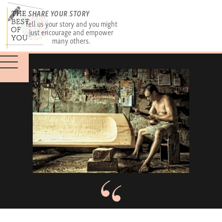
SHARE YOUR STORY
Tell us your story and you might
just encourage and empower
many others.