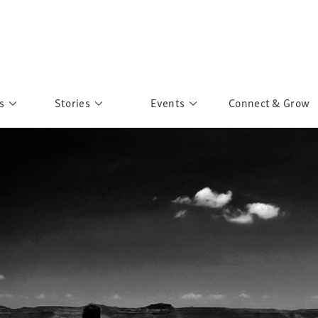
s
Stories
Events
Connect & Grow
 Education
Personalities
Past Events
ave you discovered?
Story Gallery
Past Exhibitions
ers of Sarah
Postcard Gallery
School Outreach
anglar Kantha
Pillars of Support
Portraits of Colours
Urban Poverty