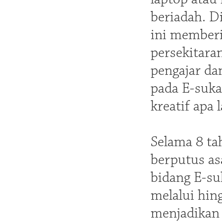
beriadah. D
ini memberi
persekitara
pengajar da
pada E-suka
kreatif apa
Selama 8 ta
berputus as
bidang E-su
melalui hin
menjadikan 