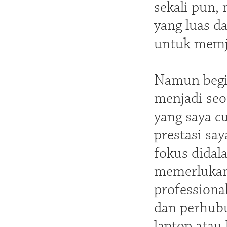
sekali pun,
yang luas d
untuk memja
Namun begi
menjadi seo
yang saya c
prestasi sa
fokus didal
memerlukan 
professiona
dan perhubu
laptop atau