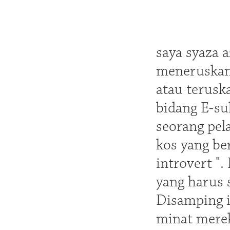
saya syaza 
meneruskan 
atau terusk
bidang E-su
seorang pel
kos yang ber
introvert ".
yang harus 
Disamping i
minat mere