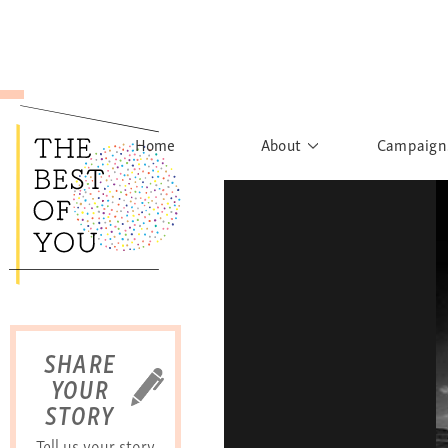
Home
About
Campaign
The Movement
Rights to
Founder's Words
What h
Learn More
Sist
B
SHARE
YOUR
STORY
Tell us your story