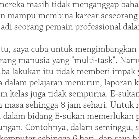
 mereka masih tidak menganggap baha
an mampu membina karear seseorang 
di seorang pemain professional dala
tu, saya cuba untuk mengimbangkan P
rang manusia yang "multi-task". Nam
uba lakukan itu tidak memberi impak ya
ya dalam pelajaran menurun, laporan 
am kelas juga tidak sempurna. E-suk
masa sehingga 8 jam sehari. Untuk 
l dalam bidang E-sukan memerlukan 
ngan. Contohnya, dalam seminggu, s
 komputer sehingga 6 hari, dan saya