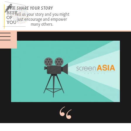
SHARE YOUR STORY
Tell us your story and you might
just encourage and empower
many others.