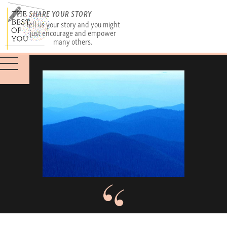
SHARE YOUR STORY
Tell us your story and you might
just encourage and empower
many others.