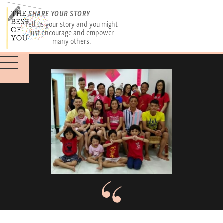
SHARE YOUR STORY
Tell us your story and you might
just encourage and empower
many others.