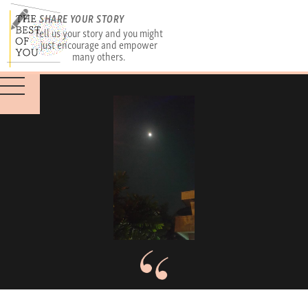
SHARE YOUR STORY
Tell us your story and you might
just encourage and empower
many others.