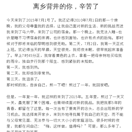
离乡背井的你，辛苦了
今天来到了2015年7月1号了。我还记得2010年7月1日的那一个傍
晚，我的父母尊重我的选择，让我自己面对新的生活、新的挑战而送
我来到了马六甲，来到了公司的宿舍。那一个晚上，我无法入睡--也
许是睡不习惯宿舍的床褥，也许感到害怕，也许有点点的后悔。那时
候对于即将来临的黎明感到很无助。第二天，7月2日，我第一天正式
上班。犹记得当天的早晨，天空很亮，我彻夜未眠，很早就起床准备
了。早上7时45分正，我穿着黄色的上衣，拿着一把母亲特地买给我
的雨伞，独自步行到那个陌生、感到紧张的未知数。
第一天，我感到热。
第二天，我却感到非常热。
第三天，我沮丧了。
那时候的我，告诉自己，熬一下吧！熬过了一年，就回家吧。
但是，一年复一年，就这样的来到了2015年。五年里，熬过了一关又
一关，虽克服了某个困难，也需继续面对新的挑战。我把我那5年的
青春，都留在了这里。每一次当有了要离开的念头，总会出现新的学
习机会。我选择离开家乡，来到外地寻找属于我自己的天空，而不能
与父母常见面、无法参与一切大大小小的家庭活动。很多时候的夜
里，我都在问自己：“嗨，这样做，值得吗？”可是，那么多年了，
我还是找不到答案。